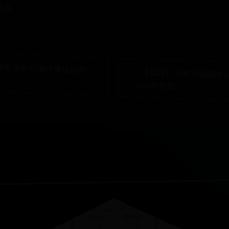
更多
骨折诊断与治疗循证指南
RE:【問題】九本升級順序 @部落
Clans 哈啦板 →