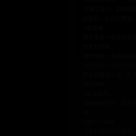
二人相伴相知，一同
烂漫花海中，繁花簇
丝挽起，以白花簪饰
@奧斯華
男子身着一袭草灰色
有灵力流转。
男子身着一袭黑灰相
冷冽孤傲，隐匿在黑
青丝如墨玉生晕，男
神秘疏离。
@星落繁花灬
古雅的庭院中，梨花
成。
@秋刀小魚乾
少女利落齐肩的短发