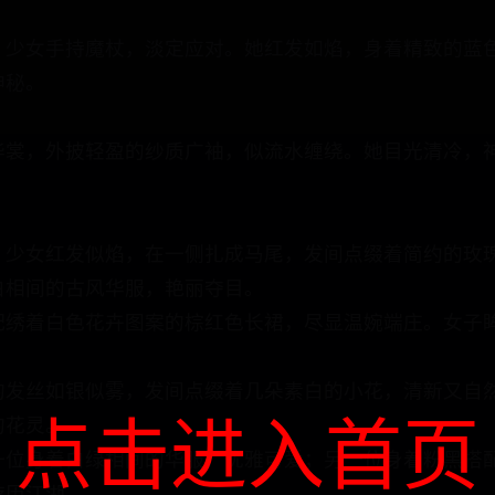
，少女手持魔杖，淡定应对。她红发如焰，身着精致的蓝
神秘。
华裳，外披轻盈的纱质广袖，似流水缠绕。她目光清冷，
。少女红发似焰，在一侧扎成马尾，发间点缀着简约的玫
白相间的古风华服，艳丽夺目。
配绣着白色花卉图案的棕红色长裙，尽显温婉端庄。女子
。
的发丝如银似雾，发间点缀着几朵素白的小花，清新又自
点击进入首页
的花灵。
一位身着白绿相间的华服，优雅可爱；另一位身着粉黑搭