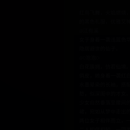
红鸟飞舞，火焰燃烧
的黑色礼服，优雅又
@江有溪
女子身着一袭浅蓝色
隐居避世的仙子。
@O泡泡0-
白花簇拥，仿若仙境
俏皮，她身着一袭红
水墨晕染的长袖，搭
愁，似深闺中的才女
少女自然垂落至腰间
裙，宛如从梦中走出
两位女子相伴而立，