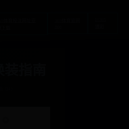
bt365
365体育投注网址亚
365体育官网
app
博彩
洲下载
换装指南
: 1343