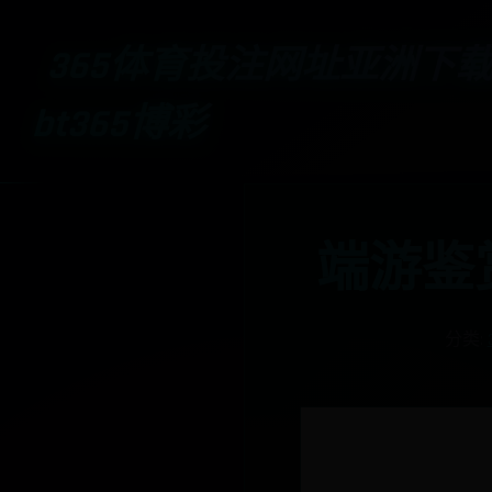
365体育投注网址亚洲下载-
bt365博彩
端游鉴
分类: