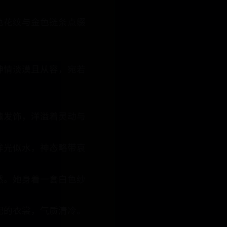
色花纹与金色链条点缀
神情淡漠且从容，宛若
瑰发饰，洋溢着灵动与
眸光似水，神态略带哀
然。她身着一套白色纱
配的衣裳，气质清冷。