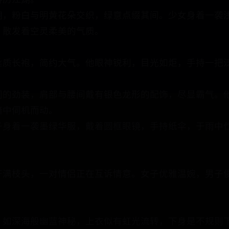
游历江湖。
拥，粉白与明黄花朵交织，绿意点缀其间。少女身着一袭
，散发着空灵柔美的气质。
丝质长袍，简约大气。他眼神锐利，目光如炬，手持一把
间的劲装，肩部与腰间戴有银色龙形的配饰，尽显霸气。
暗中伺机而动。
子身着一袭墨绿华服，戴着圆框眼镜，手持纸伞，于雨中
开满枝头，一对情侣正在互诉情意。女子优雅温婉，男子
，如深海般幽蓝神秘，上衣似有虹光流转，下身是不规则