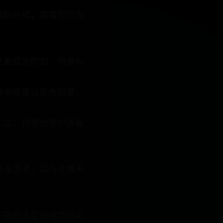
浅粉纱裙，霜雪般的发
泛着蓝光的剑，剑身似
他单眼覆以黑色眼罩，
伫立，矜贵优雅中透着
俊逸潇洒，实乃佳偶天
下摆的浅蓝短裙灵动可