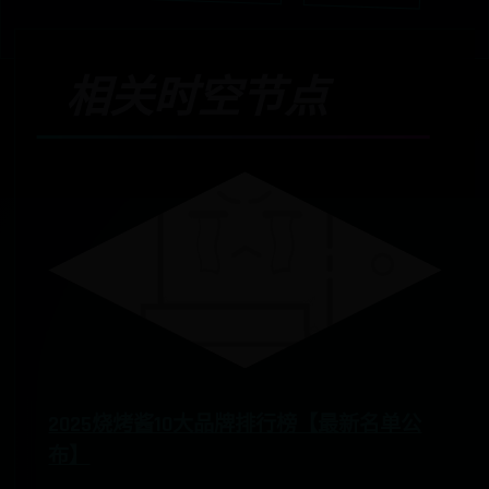
相关时空节点
2025烧烤酱10大品牌排行榜【最新名单公
布】