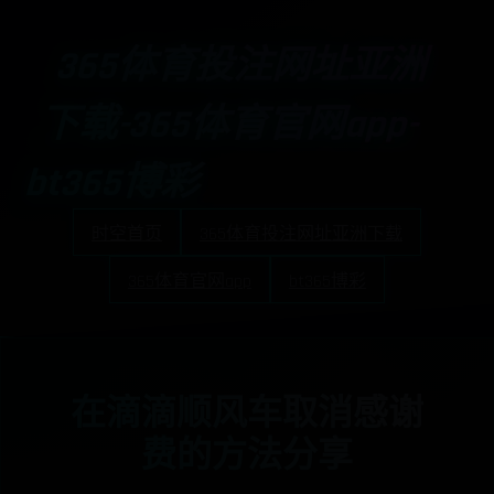
365体育投注网址亚洲
下载-365体育官网app-
bt365博彩
时空首页
365体育投注网址亚洲下载
365体育官网app
bt365博彩
在滴滴顺风车取消感谢
费的方法分享