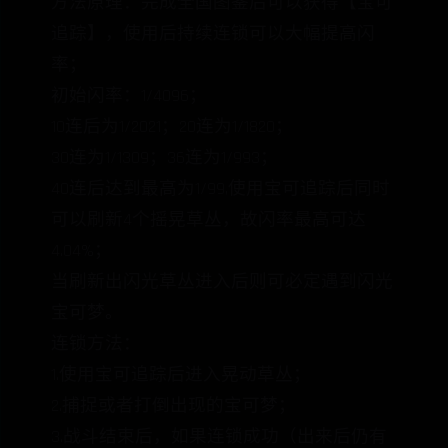
方法原理：完成全国图鉴后可以获得【宝可
追踪】，使用后持续连锁可以大幅提高闪
率；
初始闪率：1/4096；
10连后为1/2021；20连为1/1820；
30连为1/1309；36连为1/993；
40连后达到最高为1/99,使用宝可追踪后同时
可以刷新4个摇晃草丛，故闪率最高可达
4.04%；
当刷新出闪光草丛进入后则可必定遇到闪光
宝可梦。
连锁方法：
1.使用宝可追踪后进入晃动草丛；
2.捕捉或者打倒出现的宝可梦；
3.战斗结束后，如果连锁成功（出来后仍有