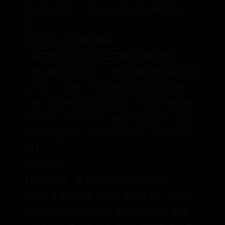
草丛在晃动），则进入晃动草丛重复第2
步；
如何提升连锁成功概率：
1.捕捉出现的宝可梦比打倒连锁率更高；
2.进入最远的草丛（一般在横向4格/纵向4格
以内），即进入4格远的草丛连锁率更高；
3.进入晃动程度相同的草丛：草丛的晃动程
度不同，当存在两个4格远的草丛时，选择
晃动程度跟上一次相同的草丛，连锁率更
高；
如何刷闪：
1.保持连锁，直到连锁成功达到40次；
2.不再连锁，尽量避开晃动的草丛，通过蛇
皮走位凑够50步充电，再次使用宝可追踪