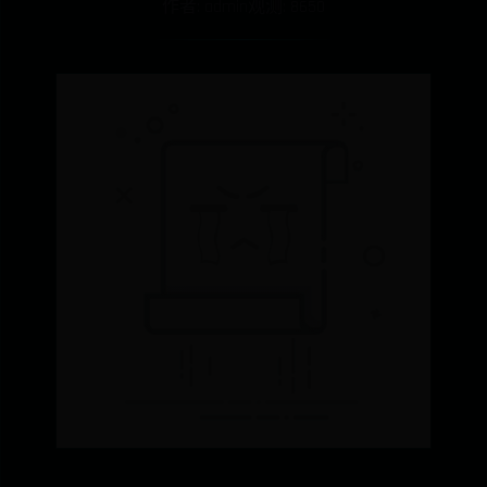
作者: admin
观测: 8650