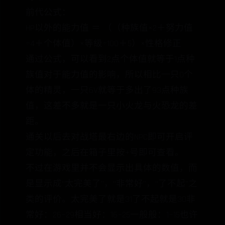
前代公式：
HP以外的能力值 ＝ （（种族值×2＋努力值
÷4＋个体值）×等级÷100＋5）×性格修正
通过公式，可以看到2点个体值就等于1点种
族值对于能力值的影响，所以相比一只0个
体的精灵，一只6V就等于多出了93点种族
值，这差不多就是一只小火龙与火恐龙的差
距。
通关以后去对战塔最右边的NPC即可开启评
定功能，之后在箱子里按+号即可查看。
不过在游戏里并不会显示出具体的数值，而
是显示成“太完美了”，“非常好”，“了不起”之
类的评价。太完美了就是31了不起就是30非
常好：26~29相当好：16~25一般般：1~15也许