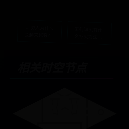
← 穷人为什么
五行缺火有什
会越来越穷？
么补火方法 →
相关时空节点