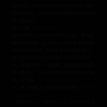
能提供比 40 系列更高的遊戲幀率和更細膩
的光追畫質，這對於追求極致體驗的玩家來
說至關重要。
雙解碼器（Dual NVDEC）
對於遊戲實況主和影片創作者來說，雙解碼
器是一大福音。它允許 GPU 同時處理兩條影
片流的解碼工作，例如在進行遊戲直播時，
可以更流暢地處理遊戲畫面錄製與直播推
流，大幅降低 CPU 的負擔，確保遊戲和直播
都順暢無比。這也是專業電腦組裝時會考量
的一大亮點。
七、核心建議 (6): 處理器搭配指南 (Intel Ultra
& AMD Ryzen)
一顆強大的 CPU 是釋放 RTX 50 系列顯卡全部