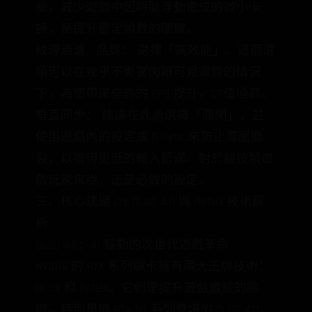
脈，減少遊戲中因時脈浮動造成的微小卡
頓，是提升穩定幀數的關鍵。
紋理過濾 - 品質： 選擇「高效能」。這個選
項可以在幾乎不影響肉眼可見畫質的情況
下，為您帶來些許的 FPS 提升，CP值極高。
垂直同步： 建議在此處選擇「關閉」，並
使用遊戲內的設定或 G-Sync 來防止畫面撕
裂，以獲得更低的輸入延遲。對於競技類遊
戲玩家來說，這是必做的設定。
三、核心建議 (2): DLSS 4.0 與 Reflex 技術解
析
DLSS 4.0：AI 驅動的次世代遊戲革命
NVIDIA 的 RTX 系列顯卡擁有兩大王牌技術：
DLSS 和 Reflex。它們是提升遊戲體驗的關
鍵。特別是隨 RTX 50 系列登場的 DLSS 4.0，