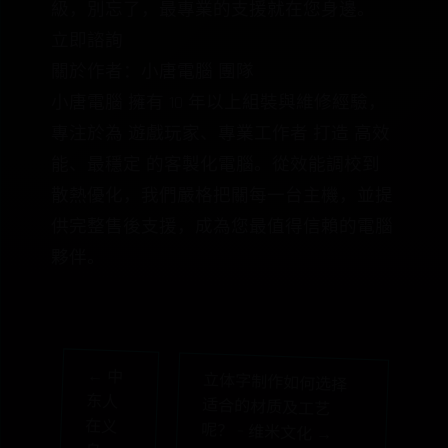
級，別忘了，最專業的支援就在您身邊。
立即諮詢
關於作者：小唐電腦 團隊
小唐電腦 擁有 10 年以上組裝與維修經驗，
專注於為 遊戲玩家、專業工作者 打造 高效
能、最穩定 的客製化電腦。從效能調校到
散熱優化，我們嚴格把關每一台主機，並提
供完整售後支援，成為您最值得信賴的電腦
夥伴。
← 中
立体字制作如何选择
适合的材质及工艺
东人
在义
呢？ – 维米文化 →