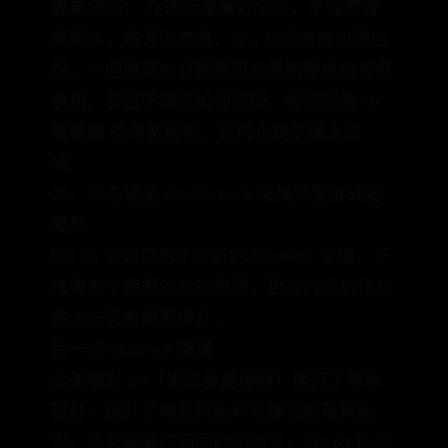
專業提示： 在進行桌機升級時，不僅要考
慮顯卡，電源供應器、CPU 和記憶體也需匹
配。一個環節的瓶頸都可能限制整機的遊戲
表現。若您不確定如何搭配，歡迎諮詢 小
唐電腦 的專業服務，我們也提供線上估
價。
六、核心建議 (5): Blackwell 架構與雙解碼器
優勢
RTX 50 系列採用了全新的 Blackwell 架構，不
僅帶來了遊戲效能的飛躍，更在內容創作和
串流方面有顯著提升。
新一代 Blackwell 架構
此架構對 SM（串流多處理器）進行了重新
設計，提升了每瓦效能和光線追蹤運算能
力。這意味著在相同的功耗下，RTX 50 系列