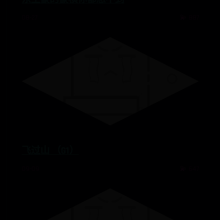
08-27
💫 887
飞过山 （G1）
09-09
💫 647