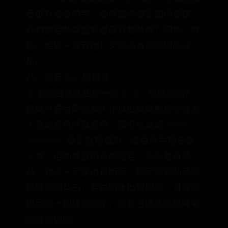
著提升遊戲幀率。如果您不確定如何選擇，
我們的組裝電腦好還是買套裝機？價格、效
能、維修一次看懂！文章中有更詳細的分
析。
八、常見 Q&A 問與答
Q1: 我需要多久更新一次 NVIDIA 驅動程式？
建議只要有新遊戲大作推出或驅動程式有重
大效能更新時就更新。您可以透過 GeForce
Experience 設定自動通知，或每月手動檢查
一次。但如果目前系統穩定，不玩最新遊
戲，也不一定要追最新版。穩定的驅動是順
暢遊戲的基石，若更新後出現問題，可以回
退到前一個穩定版本，或者考慮尋求專業電
腦維修協助。