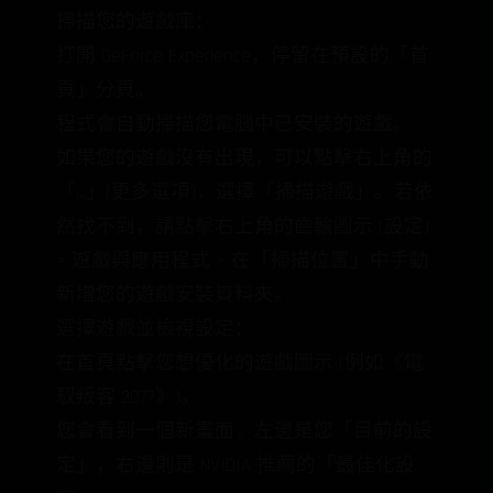
掃描您的遊戲庫：
打開 GeForce Experience，停留在預設的「首
頁」分頁。
程式會自動掃描您電腦中已安裝的遊戲。
如果您的遊戲沒有出現，可以點擊右上角的
「...」(更多選項)，選擇「掃描遊戲」。若依
然找不到，請點擊右上角的齒輪圖示 (設定)
> 遊戲與應用程式 > 在「掃描位置」中手動
新增您的遊戲安裝資料夾。
選擇遊戲並檢視設定：
在首頁點擊您想優化的遊戲圖示 (例如《電
馭叛客 2077》)。
您會看到一個新畫面，左邊是您「目前的設
定」，右邊則是 NVIDIA 推薦的「最佳化設