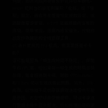
調整，因為遊戲開發者會針對其引擎優化。
NVIDIA 控制台的設定則屬於「全域」或「強
制」設定，適合用來覆蓋特定遊戲設定，或
調整像電源管理、G-Sync 這類遊戲內沒有的
選項。簡單來說，遊戲內設定優先，控制台
設定作為輔助和全域管理工具。
Q7: 為什麼我的 FPS 很高，但還是感覺卡卡
的？
這可能是因為「幀生成時間不穩定」。即使
平均 FPS 高，但如果每一幀生成的時間忽快
忽慢，就會感覺到卡頓。開啟 NVIDIA Reflex
和 G-Sync 可以有效改善此問題。另外，CPU
瓶頸、記憶體不足或硬碟讀取速度慢也可能
是原因。若您懷疑是硬體瓶頸，可以考慮進
行電腦主機升級來解決，例如將傳統硬碟更