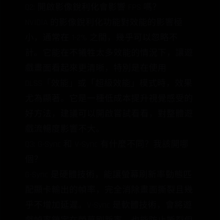
Q2: 開啟影像銳利化會影響 FPS 嗎？
NVIDIA 的影像銳利化功能對效能的影響極
小，通常在 1-2% 之間，幾乎可以忽略不
計。它能在不犧牲太多效能的情況下，讓遊
戲畫面看起來更清晰，特別是在使用
DLSS「效能」或「超級效能」模式時，效果
尤為顯著。它是一種低成本提升視覺感受的
好方法，建議可以開啟嘗試看看，對整體遊
戲流暢度影響不大。
Q3: G-Sync 和 V-Sync 有什麼不同？我該開哪
個？
G-Sync 是硬體技術，能讓螢幕刷新率動態匹
配顯卡輸出的幀率，完全消除畫面撕裂且幾
乎不增加延遲。V-Sync 是軟體技術，會將遊