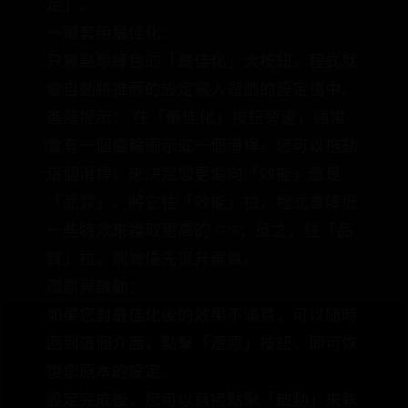
定」。
一鍵套用最佳化：
只需點擊綠色的「最佳化」大按鈕，程式就
會自動將推薦的設定寫入遊戲的設定檔中。
進階提示： 在「最佳化」按鈕旁邊，通常
會有一個齒輪圖示或一個滑桿。您可以拖動
這個滑桿，來決定您更偏向「效能」還是
「品質」。將它往「效能」拉，程式會降低
一些特效來換取更高的 FPS；反之，往「品
質」拉，則會優先提升畫質。
還原與啟動：
如果您對最佳化後的效果不滿意，可以隨時
回到這個介面，點擊「還原」按鈕，即可恢
復您原本的設定。
設定完成後，您可以直接點擊「啟動」來執