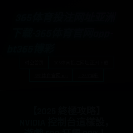
365体育投注网址亚洲
下载-365体育官网app-
bt365博彩
时空首页
365体育投注网址亚洲下载
365体育官网app
bt365博彩
【2025 終極攻略】
NVIDIA 控制台這樣設，