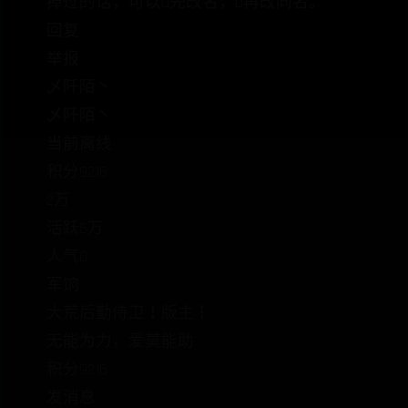
掉过的话，可以a先改名，b再改同名。
回复
举报
乄阡陌丶
乄阡陌丶
当前离线
积分9216
2万
活跃6万
人气0
军饷
大荒后勤侍卫┇版主┇
无能为力，爱莫能助
积分9216
发消息