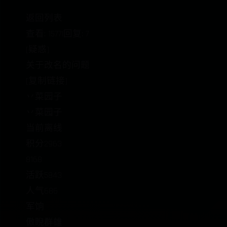
返回列表
查看: 1577|回复: 7
[疑惑]
关于改名的问题
[复制链接]
丷菜园子
丷菜园子
当前离线
积分2963
8168
活跃5843
人气686
军饷
傲睨群雄