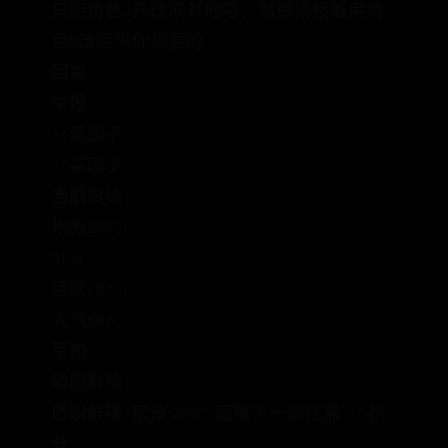
只能角色A先改成其他咯，然后紧接着用角
色B改回来你想要的
回复
举报
丷菜园子
丷菜园子
当前离线
积分2963
8168
活跃5843
人气686
军饷
傲睨群雄
傲睨群雄, 积分 2963, 距离下一级还需 37 积
分