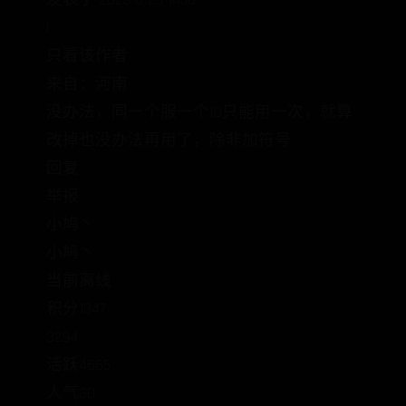
发表于 2023-8-23 14:10
|
只看该作者
来自：河南
没办法，同一个服一个ID只能用一次，就算
改掉也没办法再用了，除非加符号
回复
举报
小鸠丶
小鸠丶
当前离线
积分1347
3294
活跃4665
人气30