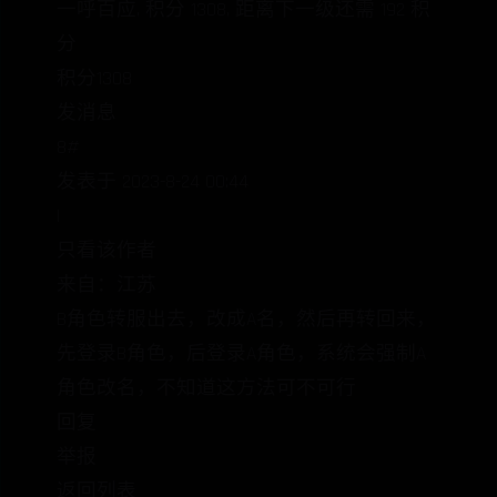
一呼百应, 积分 1308, 距离下一级还需 192 积
分
积分1308
发消息
8#
发表于 2023-8-24 00:44
|
只看该作者
来自：江苏
B角色转服出去，改成A名，然后再转回来，
先登录B角色，后登录A角色，系统会强制A
角色改名，不知道这方法可不可行
回复
举报
返回列表