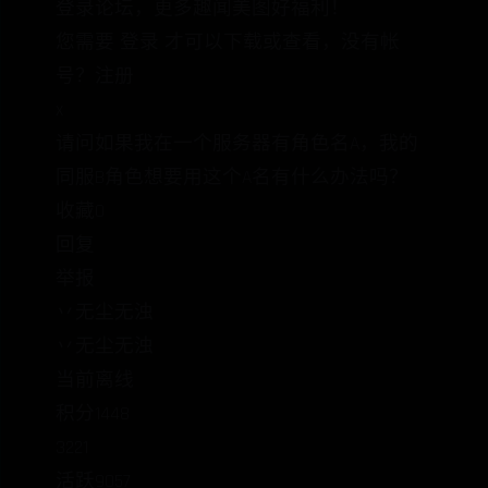
登录论坛，更多趣闻美图好福利！
您需要 登录 才可以下载或查看，没有帐
号？注册
x
请问如果我在一个服务器有角色名A，我的
同服B角色想要用这个A名有什么办法吗？
收藏0
回复
举报
丷无尘无浊
丷无尘无浊
当前离线
积分1448
3221
活跃9057