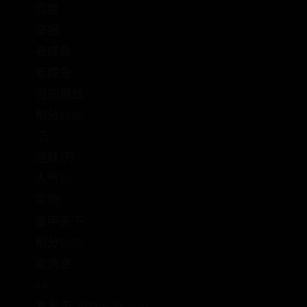
回复
举报
老咸鱼
老咸鱼
当前离线
积分5685
1万
活跃1万
人气50
军饷
富甲天下
积分5685
发消息
4#