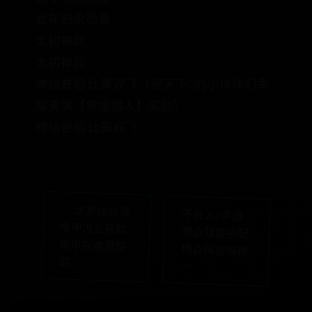
龙年纪念勋章
太初神兵
太初神兵
神仙眷侣·比翼双飞（祝天下3的小伙伴们幸
福美满【赏金猎人】奖励）
神仙眷侣·比翼双飞
← 华夏绘世录
龟甲怎么获取
龟甲在哪里获
不良人2手游
杨焱技能搭配
杨焱阵容推荐
取
→