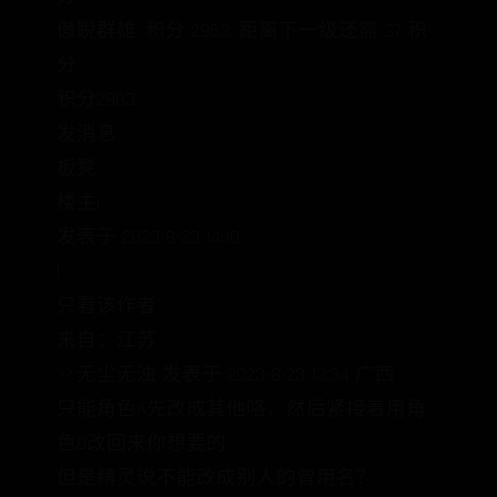
傲睨群雄, 积分 2963, 距离下一级还需 37 积
分
积分2963
发消息
板凳
楼主|
发表于 2023-8-23 14:10
|
只看该作者
来自：江苏
丷无尘无浊 发表于 2023-8-23 13:34 广西
只能角色A先改成其他咯，然后紧接着用角
色B改回来你想要的
但是精灵说不能改成别人的曾用名？