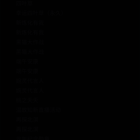
四叶草
幸运四叶草（永久）
新炼化有我
新炼化有我
黑猫大作战
黑猫大作战
端午安康
端午安康
婉灵代言人
婉灵代言人
桃之夭夭
温故知新直播活动
再探北溟
再探北溟
龙年纪念勋章